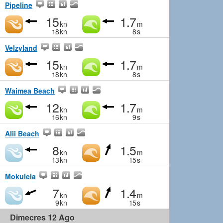
Pipeline
15
1.7
kn
m
18
kn
8
s
Velzyland
15
1.7
kn
m
18
kn
8
s
Waimea Beach
12
1.7
kn
m
16
kn
9
s
Alii Beach
8
1.5
kn
m
13
kn
15
s
Mokuleia
7
1.4
kn
m
9
kn
15
s
Dimecres 12 Ago