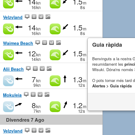
14
1.5
kn
m
16
kn
8
s
Velzyland
14
1.5
kn
m
16
kn
8
s
Waimea Beach
Guia ràpida
12
1.5
kn
m
Benvinguts a la nostra 
14
kn
8
s
resumidament les
princ
Alii Beach
Wisuki. Dóna'ns només 
7
1.3
kn
m
O pots tornar més tard 
9
kn
12
s
Alertes > Guia ràpida
Mokuleia
8
1.2
kn
m
7
kn
12
s
Divendres 7 Ago
Velzyland