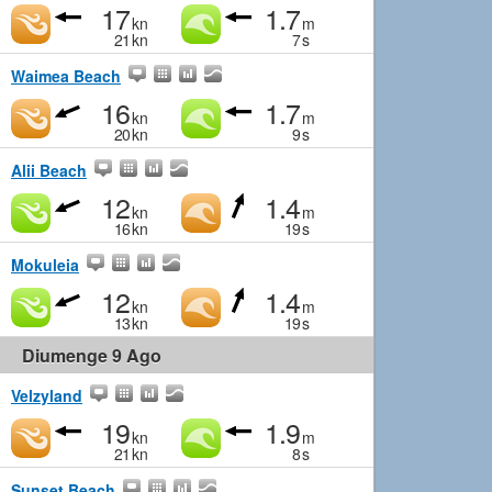
17
1.7
kn
m
21
kn
7
s
Waimea Beach
16
1.7
kn
m
20
kn
9
s
Alii Beach
12
1.4
kn
m
16
kn
19
s
Mokuleia
12
1.4
kn
m
13
kn
19
s
Diumenge 9 Ago
Velzyland
19
1.9
kn
m
21
kn
8
s
Sunset Beach