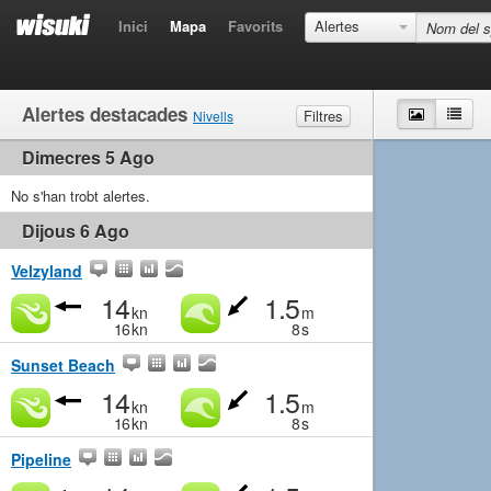
Inici
Mapa
Favorits
Alertes
Alertes destacades
Mapa
Llist
Filtres
Nivells
Dimecres 5 Ago
Vent
Marginal
Suau
Mitjà
Fort
Onades
No s'han trobt alertes.
Marginal
Petites
Mitjà
Gran
Dijous 6 Ago
Velzyland
14
1.5
kn
m
16
kn
8
s
Sunset Beach
14
1.5
kn
m
16
kn
8
s
Pipeline