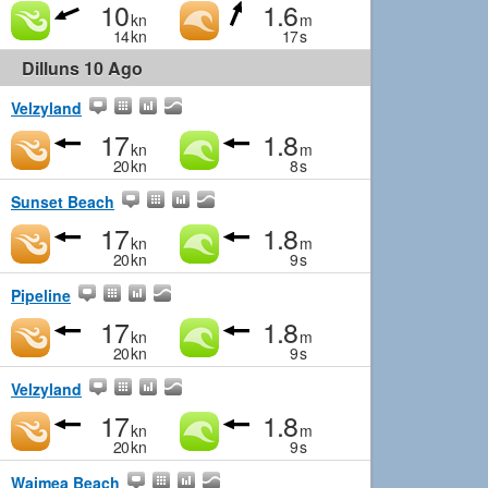
10
1.6
kn
m
14
kn
17
s
Dilluns 10 Ago
Velzyland
17
1.8
kn
m
20
kn
8
s
Sunset Beach
17
1.8
kn
m
20
kn
9
s
Pipeline
17
1.8
kn
m
20
kn
9
s
Velzyland
17
1.8
kn
m
20
kn
9
s
Waimea Beach