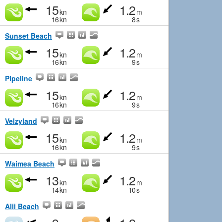
15
1.2
kn
m
16
kn
8
s
Sunset Beach
15
1.2
kn
m
16
kn
9
s
Pipeline
15
1.2
kn
m
16
kn
9
s
Velzyland
15
1.2
kn
m
16
kn
9
s
Waimea Beach
13
1.2
kn
m
14
kn
10
s
Alii Beach