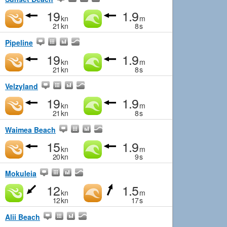
19
1.9
kn
m
21
kn
8
s
Pipeline
19
1.9
kn
m
21
kn
8
s
Velzyland
19
1.9
kn
m
21
kn
8
s
Waimea Beach
15
1.9
kn
m
20
kn
9
s
Mokuleia
12
1.5
kn
m
12
kn
17
s
Alii Beach