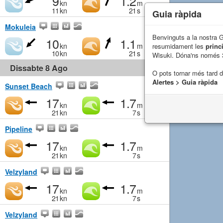
9
1.2
kn
m
11
kn
21
s
Guia ràpida
Mokuleia
Benvinguts a la nostra 
10
1.1
kn
m
resumidament les
princ
10
kn
21
s
Wisuki. Dóna'ns només 
Dissabte 8 Ago
O pots tornar més tard 
Alertes > Guia ràpida
Sunset Beach
17
1.7
kn
m
21
kn
7
s
Pipeline
17
1.7
kn
m
21
kn
7
s
Velzyland
17
1.7
kn
m
21
kn
7
s
Velzyland