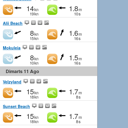
14
1.8
kn
m
19
kn
10
s
Alii Beach
8
1.6
kn
m
15
kn
16
s
Mokuleia
8
1.5
kn
m
10
kn
16
s
Dimarts 11 Ago
Velzyland
15
1.7
kn
m
18
kn
8
s
Sunset Beach
15
1.7
kn
m
18
kn
8
s