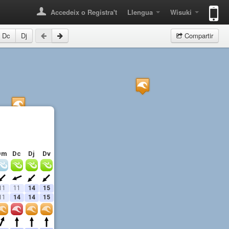
Accedeix o Registra't
Llengua
Wisuki
Dc
Dj
Compartir
Dm
Dc
Dj
Dv
11
11
14
15
11
14
14
15