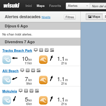
Inici
Mapa
Favorits
Alertes
Alertes destacades
Mapa
Filtres
Nivells
Dijous 6 Ago
Vent
Marginal
Suau
Mitjà
Fort
Onades
No s'han trobt alertes.
Marginal
Petites
Mitjà
Gran
Divendres 7 Ago
Tracks Beach Park
10
1.1
kn
m
11
kn
21
s
Alii Beach
7
1.1
kn
m
9
kn
21
s
Mokuleia
5
1.1
kn
m
6
kn
21
s