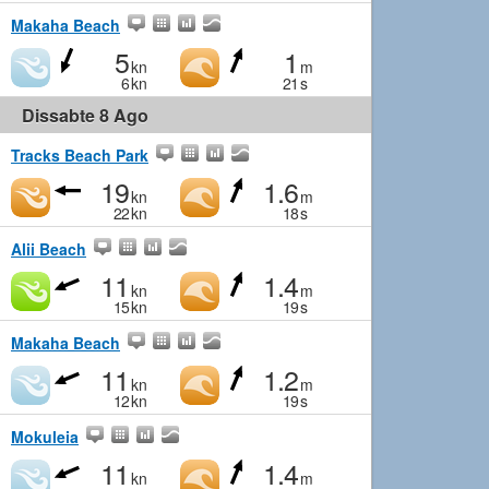
Makaha Beach
5
1
kn
m
6
kn
21
s
Dissabte 8 Ago
Tracks Beach Park
19
1.6
kn
m
22
kn
18
s
Alii Beach
11
1.4
kn
m
15
kn
19
s
Makaha Beach
11
1.2
kn
m
12
kn
19
s
Mokuleia
11
1.4
kn
m