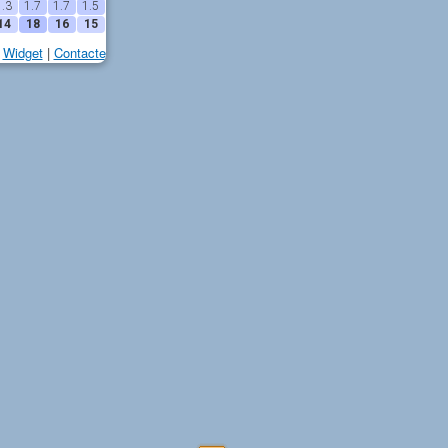
1.3
1.7
1.7
1.5
14
18
16
15
Widget
|
Contacte