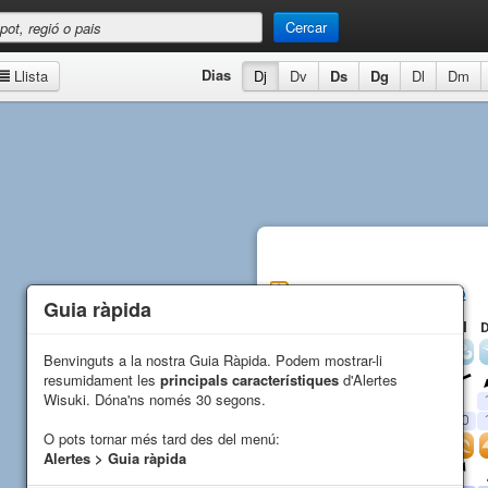
Cercar
Dias
Llista
Dj
Dv
Ds
Dg
Dl
Dm
Makaha Beach
Previsió
Guia ràpida
Guia ràpida
Dv
Ds
Dg
Dl
Vent
Benvinguts a la nostra Guia Ràpida. Podem mostrar-li
Benvinguts a la nostra Guia Ràpida. Podem mostrar-li
resumidament les
resumidament les
principals característiques
principals característiques
d'Alertes
d'Alertes
Direcció
Wisuki. Dóna'ns només 30 segons.
Wisuki. Dóna'ns només 30 segons.
Mitjana (
kn
)
5
11
13
9
Ràfega (
kn
)
6
12
12
10
O pots tornar més tard des del menú:
O pots tornar més tard des del menú:
Onades
Alertes > Guia ràpida
Alertes > Guia ràpida
Direcció