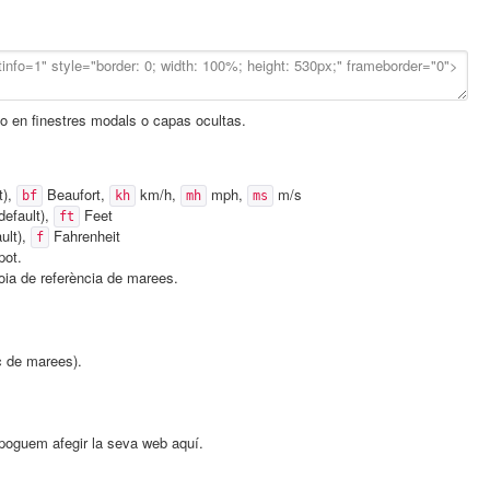
lo en finestres modals o capas ocultas.
t),
Beaufort,
km/h,
mph,
m/s
bf
kh
mh
ms
default),
Feet
ft
ult),
Fahrenheit
f
pot.
oia de referència de marees.
c de marees).
e poguem afegir la seva web aquí.