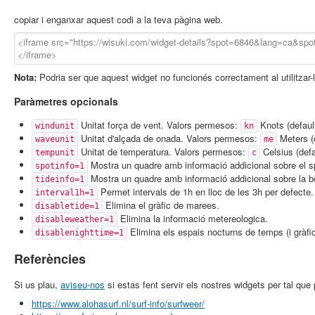
copiar i enganxar aquest codi a la teva pàgina web.
Nota:
Podria ser que aquest widget no funcionés correctament al utilitzar-
Paràmetres opcionals
Unitat força de vent. Valors permesos:
Knots (defaul
windunit
kn
Unitat d'alçada de onada. Valors permesos:
Meters (
waveunit
me
Unitat de temperatura. Valors permesos:
Celsius (defa
tempunit
c
Mostra un quadre amb informació addicional sobre el s
spotinfo=1
Mostra un quadre amb informació addicional sobre la b
tideinfo=1
Permet intervals de 1h en lloc de les 3h per defecte.
interval1h=1
Elimina el gràfic de marees.
disabletide=1
Elimina la informació metereologica.
disableweather=1
Elimina els espais nocturns de temps (i gràfi
disablenighttime=1
Referències
Si us plau,
aviseu-nos
si estas fent servir els nostres widgets per tal qu
https://www.alohasurf.nl/surf-info/surfweer/