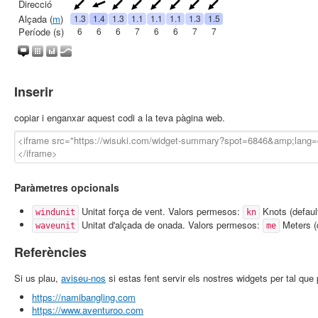
Inserir
copiar i enganxar aquest codi a la teva pàgina web.
Paràmetres opcionals
Unitat força de vent. Valors permesos:
Knots (defaul
windunit
kn
Unitat d'alçada de onada. Valors permesos:
Meters (
waveunit
me
Referències
Si us plau,
aviseu-nos
si estas fent servir els nostres widgets per tal qu
https://namibangling.com
https://www.aventuroo.com