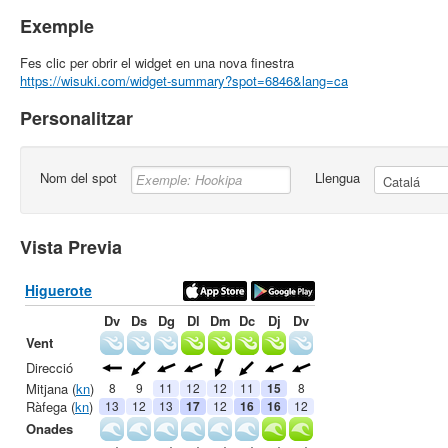
Exemple
Fes clic per obrir el widget en una nova finestra
https://wisuki.com/widget-summary?spot=6846&lang=ca
Personalitzar
Nom del spot
Llengua
Vista Previa