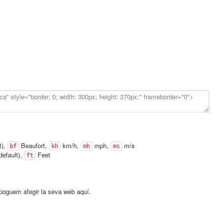
t),
Beaufort,
km/h,
mph,
m/s
bf
kh
mh
ms
default),
Feet
ft
e poguem afegir la seva web aquí.