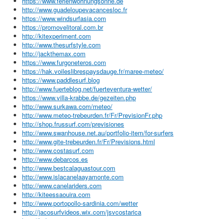
https://www.ferienwohnungsonne.de
http://www.guadeloupevacancesloc.fr
https://www.windsurfasia.com
https://promovelitoral.com.br
http://kitexperiment.com
http://www.thesurfstyle.com
http://jackthemax.com
https://www.furgoneteros.com
https://hak.voileslibrespaysdauge.fr/maree-meteo/
https://www.paddlesurf.blog
http://www.fuerteblog.net/fuerteventura-wetter/
https://www.villa-krabbe.de/gezeiten.php
http://www.surkawa.com/meteo/
http://www.meteo-trebeurden.fr/Fr/PrevisionFr.php
http://shop.frussurf.com/previsiones
http://www.swanhouse.net.au/portfolio-item/for-surfers
http://www.gite-trebeurden.fr/Fr/Previsions.html
http://www.costasurf.com
http://www.debarcos.es
http://www.bestcalaguastour.com
http://www.islacanelaayamonte.com
http://www.canelariders.com
http://kiteessaouira.com
http://www.portopollo-sardinia.com/wetter
http://jacosurfvideos.wix.com/jsvcostarica