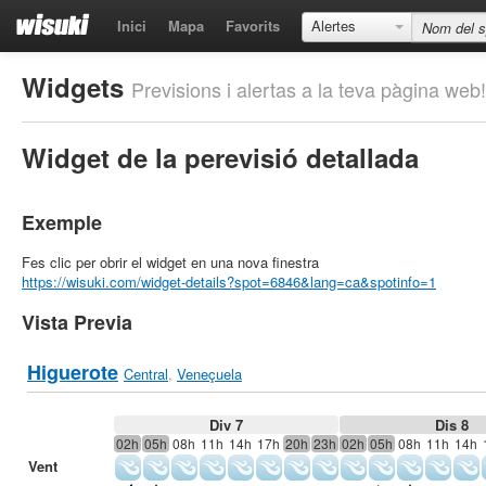
Inici
Mapa
Favorits
Alertes
Widgets
Previsions i alertas a la teva pàgina web!
Widget de la perevisió detallada
Exemple
Fes clic per obrir el widget en una nova finestra
https://wisuki.com/widget-details?spot=6846&lang=ca&spotinfo=1
Vista Previa