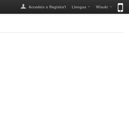
Accedeix o Registra't
Llengua
Wisuki