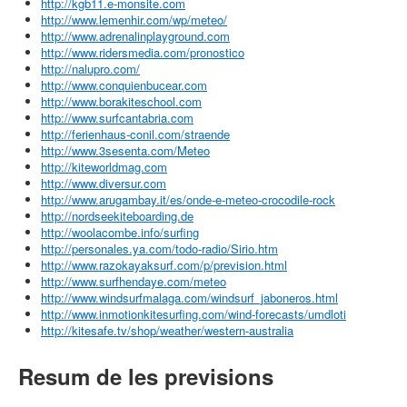
http://kgb11.e-monsite.com
http://www.lemenhir.com/wp/meteo/
http://www.adrenalinplayground.com
http://www.ridersmedia.com/pronostico
http://nalupro.com/
http://www.conquienbucear.com
http://www.borakiteschool.com
http://www.surfcantabria.com
http://ferienhaus-conil.com/straende
http://www.3sesenta.com/Meteo
http://kiteworldmag.com
http://www.diversur.com
http://www.arugambay.it/es/onde-e-meteo-crocodile-rock
http://nordseekiteboarding.de
http://woolacombe.info/surfing
http://personales.ya.com/todo-radio/Sirio.htm
http://www.razokayaksurf.com/p/prevision.html
http://www.surfhendaye.com/meteo
http://www.windsurfmalaga.com/windsurf_jaboneros.html
http://www.inmotionkitesurfing.com/wind-forecasts/umdloti
http://kitesafe.tv/shop/weather/western-australia
Resum de les previsions