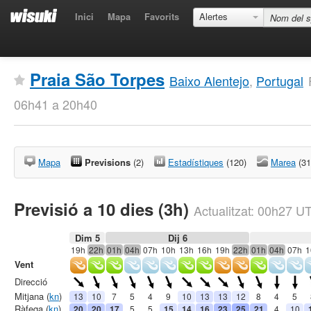
Inici
Mapa
Favorits
Alertes
Praia São Torpes
Baixo Alentejo
,
Portugal
06h41 a 20h40
Mapa
Previsions
(2)
Estadístiques
(120)
Marea
(31
Previsió a 10 dies (3h)
Actualitzat:
00h27
U
Dim 5
Dij 6
19h
22h
01h
04h
07h
10h
13h
16h
19h
22h
01h
04h
07h
1
Vent
Direcció
Mitjana (
kn
)
13
10
7
5
4
9
10
13
13
12
8
4
5
Ràfega (
kn
)
20
20
17
5
5
15
14
16
23
25
21
4
10