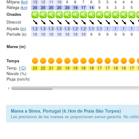
Mitjana (
kn
)
13
12
11
10
9
8
7
6
5
5
4
4
4
Ràfega (
kn
)
20
20
20
20
20
19
17
14
9
5
3
3
5
Onades
Direcció
Alçada (
m
)
1.2
1.3
1.3
1.3
1.3
1.2
1.2
1.1
1.1
1
1
1
1
Període (s)
10
10
10
10
10
10
10
9
9
9
9
9
9
Marea (m)
Temps
Temp. (
°C
)
23
22
21
20
19
19
18
18
17
17
16
16
17
Núvols (%)
Pluja (mm/h)
Marea a Sines, Portugal (6.1km de Praia São Torpes)
Les previsions de les marees es proporcionen sense garantia. No utilitza