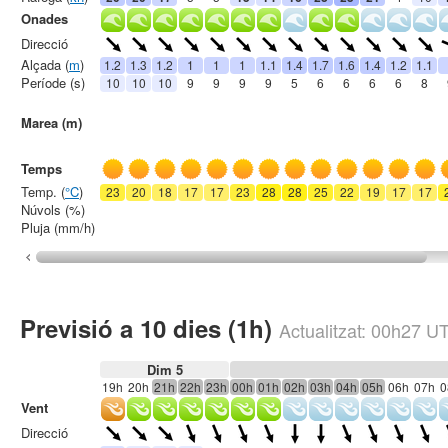
Onades
Direcció
Alçada (
m
)
1.2
1.3
1.2
1
1
1
1.1
1.4
1.7
1.6
1.4
1.2
1.1
Període (s)
10
10
10
9
9
9
9
5
6
6
6
6
8
Marea (m)
Temps
Temp. (
°C
)
23
20
18
17
17
23
28
28
25
22
19
17
17
Núvols (%)
Pluja (mm/h)
Previsió a 10 dies (1h)
Actualitzat:
00h27
U
Dim 5
19h
20h
21h
22h
23h
00h
01h
02h
03h
04h
05h
06h
07h
0
Vent
Direcció