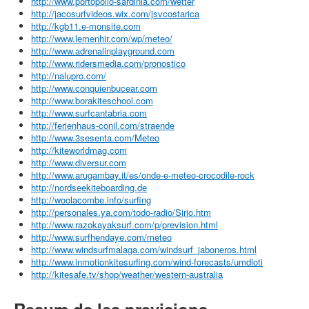
http://www.portopollo-sardinia.com/wetter
http://jacosurfvideos.wix.com/jsvcostarica
http://kgb11.e-monsite.com
http://www.lemenhir.com/wp/meteo/
http://www.adrenalinplayground.com
http://www.ridersmedia.com/pronostico
http://nalupro.com/
http://www.conquienbucear.com
http://www.borakiteschool.com
http://www.surfcantabria.com
http://ferienhaus-conil.com/straende
http://www.3sesenta.com/Meteo
http://kiteworldmag.com
http://www.diversur.com
http://www.arugambay.it/es/onde-e-meteo-crocodile-rock
http://nordseekiteboarding.de
http://woolacombe.info/surfing
http://personales.ya.com/todo-radio/Sirio.htm
http://www.razokayaksurf.com/p/prevision.html
http://www.surfhendaye.com/meteo
http://www.windsurfmalaga.com/windsurf_jaboneros.html
http://www.inmotionkitesurfing.com/wind-forecasts/umdloti
http://kitesafe.tv/shop/weather/western-australia