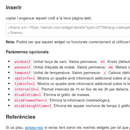
Inserir
copiar i enganxar aquest codi a la teva pàgina web.
Nota:
Podria ser que aquest widget no funcionés correctament al utilitzar-
Paràmetres opcionals
Unitat força de vent. Valors permesos:
Knots (defaul
windunit
kn
Unitat d'alçada de onada. Valors permesos:
Meters (
waveunit
me
Unitat de temperatura. Valors permesos:
Celsius (defa
tempunit
c
Mostra un quadre amb informació addicional sobre el s
spotinfo=1
Mostra un quadre amb informació addicional sobre la b
tideinfo=1
Permet intervals de 1h en lloc de les 3h per defecte.
interval1h=1
Elimina el gràfic de marees.
disabletide=1
Elimina la informació metereologica.
disableweather=1
Elimina els espais nocturns de temps (i gràfi
disablenighttime=1
Referències
Si us plau,
aviseu-nos
si estas fent servir els nostres widgets per tal qu