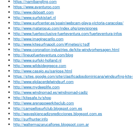
https://namibangling.com
https://www.aventuroo.com
http://www.dsboatt.com
http://www.surfskistart.nl
http://www.surfcenter.es/spain/webcam-playa-victoria-caracolas/
http://www.matarosup.com/index.php/previsiones
http://www.fuertexclusive-fuerteventura.com/fuerteventura-infos
http://www.imaginecarilo.com
http://www.kitesurfnapoli.com/#!meteo/c1sdf
http://www.coronation-industries.de/kite-windvorhersagen.html
http://lineupfuerteventura.com/blog
http://www.surfski-holland.nl
http://www.wildsidegreece.com
http://www.casajo.eu/sanjose.html
https://sites.google.com/site/clasificadosdominicana/windsurfing-kite
http://www.elplacerdelwindsurf.com
http://www.mydeeplife.com
http://www.windnomad.es/windnomad-cadiz
http://kitesafe.tv/shop
http://www.arenapowerkiteclub.com
http://campellosurfclub.blogspot.com.es
http://waveskiencadizpredicciones.blogspot.com.es
http://surfhunter.info
http://waltermazarucaflores.blogspot.com.ar