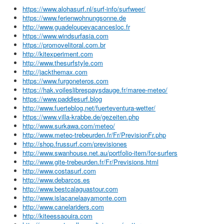
https://www.alohasurf.nl/surf-info/surfweer/
https://www.ferienwohnungsonne.de
http://www.guadeloupevacancesloc.fr
https://www.windsurfasia.com
https://promovelitoral.com.br
http://kitexperiment.com
http://www.thesurfstyle.com
http://jackthemax.com
https://www.furgoneteros.com
https://hak.voileslibrespaysdauge.fr/maree-meteo/
https://www.paddlesurf.blog
http://www.fuerteblog.net/fuerteventura-wetter/
https://www.villa-krabbe.de/gezeiten.php
http://www.surkawa.com/meteo/
http://www.meteo-trebeurden.fr/Fr/PrevisionFr.php
http://shop.frussurf.com/previsiones
http://www.swanhouse.net.au/portfolio-item/for-surfers
http://www.gite-trebeurden.fr/Fr/Previsions.html
http://www.costasurf.com
http://www.debarcos.es
http://www.bestcalaguastour.com
http://www.islacanelaayamonte.com
http://www.canelariders.com
http://kiteessaouira.com