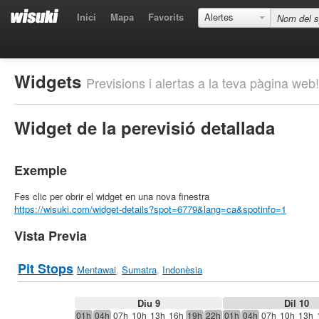
Inici
Mapa
Favorits
Alertes
Widgets
Previsions i alertas a la teva pàgina web!
Widget de la perevisió detallada
Exemple
Fes clic per obrir el widget en una nova finestra
https://wisuki.com/widget-details?spot=6779&lang=ca&spotinfo=1
Vista Previa