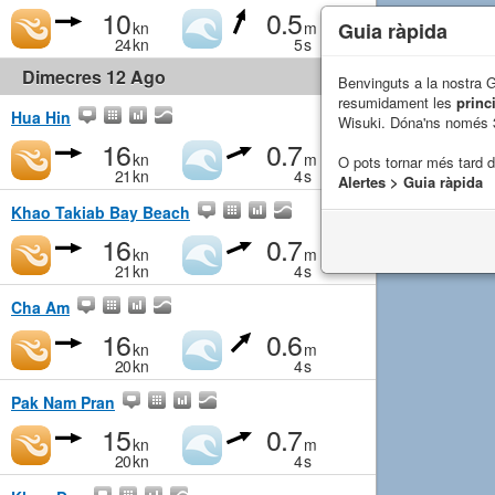
10
0.5
Guia ràpida
kn
m
24
kn
5
s
Dimecres 12 Ago
Benvinguts a la nostra 
resumidament les
princ
Hua Hin
Wisuki. Dóna'ns només 
16
0.7
kn
m
O pots tornar més tard 
21
kn
4
s
Alertes > Guia ràpida
Khao Takiab Bay Beach
16
0.7
kn
m
21
kn
4
s
Cha Am
16
0.6
kn
m
20
kn
4
s
Pak Nam Pran
15
0.7
kn
m
20
kn
4
s