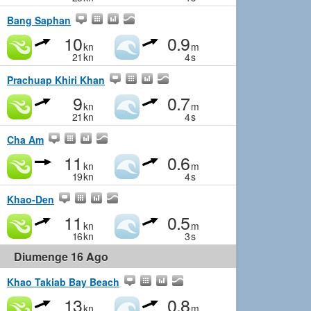
Bang Saphan
10
0.9
kn
m
21
kn
4
s
Prachuap Khiri Khan
9
0.7
kn
m
21
kn
4
s
Cha Am
11
0.6
kn
m
19
kn
4
s
Khao-Den
11
0.5
kn
m
16
kn
3
s
Diumenge 16 Ago
Khao Takiab Bay Beach
13
0.8
kn
m