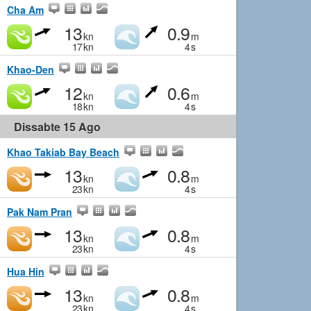
Cha Am
13
0.9
kn
m
17
kn
4
s
Khao-Den
12
0.6
kn
m
18
kn
4
s
Dissabte 15 Ago
Khao Takiab Bay Beach
13
0.8
kn
m
23
kn
4
s
Pak Nam Pran
13
0.8
kn
m
23
kn
4
s
Hua Hin
13
0.8
kn
m
23
kn
4
s