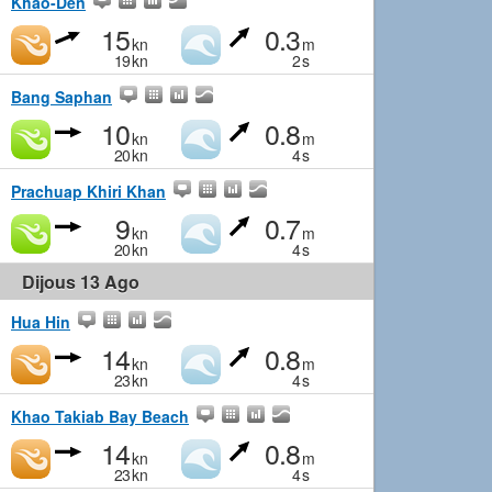
Khao-Den
15
0.3
kn
m
19
kn
2
s
Bang Saphan
10
0.8
kn
m
20
kn
4
s
Prachuap Khiri Khan
9
0.7
kn
m
20
kn
4
s
Dijous 13 Ago
Hua Hin
14
0.8
kn
m
23
kn
4
s
Khao Takiab Bay Beach
14
0.8
kn
m
23
kn
4
s