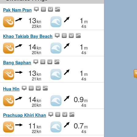
Pak Nam Pran
13
1
kn
m
23
kn
4
s
Khao Takiab Bay Beach
14
1
kn
m
20
kn
4
s
Bang Saphan
13
1
kn
m
21
kn
4
s
Hua Hin
14
0.9
kn
m
20
kn
4
s
Prachuap Khiri Khan
11
0.7
kn
m
22
kn
4
s