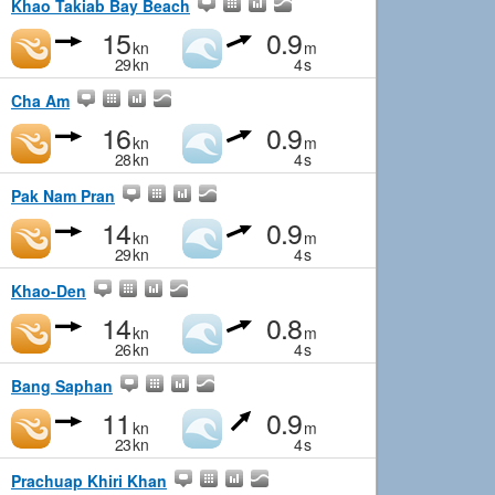
Khao Takiab Bay Beach
15
0.9
kn
m
29
kn
4
s
Cha Am
16
0.9
kn
m
28
kn
4
s
Pak Nam Pran
14
0.9
kn
m
29
kn
4
s
Khao-Den
14
0.8
kn
m
26
kn
4
s
Bang Saphan
11
0.9
kn
m
23
kn
4
s
Prachuap Khiri Khan