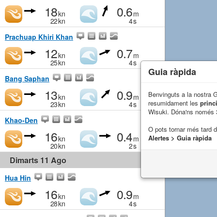
18
0.6
kn
m
22
kn
4
s
Prachuap Khiri Khan
12
0.7
kn
m
25
kn
4
s
Guia ràpida
Bang Saphan
13
0.9
Benvinguts a la nostra 
kn
m
resumidament les
princ
23
kn
4
s
Wisuki. Dóna'ns només 
Khao-Den
O pots tornar més tard 
16
0.4
Alertes > Guia ràpida
kn
m
20
kn
2
s
Dimarts 11 Ago
Hua Hin
16
0.9
kn
m
28
kn
4
s