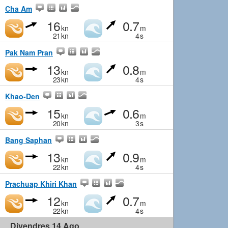
Cha Am
16
0.7
kn
m
21
kn
4
s
Pak Nam Pran
13
0.8
kn
m
23
kn
4
s
Khao-Den
15
0.6
kn
m
20
kn
3
s
Bang Saphan
13
0.9
kn
m
22
kn
4
s
Prachuap Khiri Khan
12
0.7
kn
m
22
kn
4
s
Divendres 14 Ago